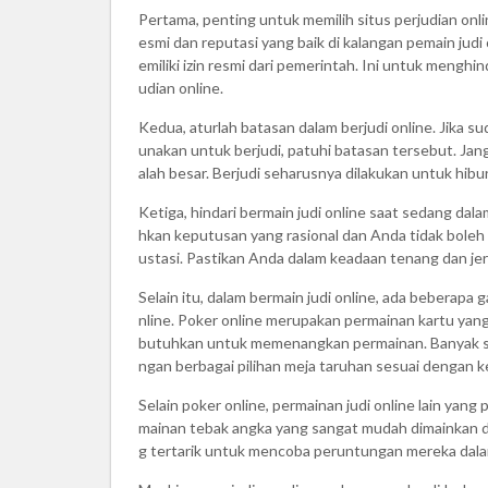
e
Pertama, penting untuk memilih situs perjudian onlin
n
esmi dan reputasi yang baik di kalangan pemain judi o
t
emiliki izin resmi dari pemerintah. Ini untuk menghi
udian online.
Kedua, aturlah batasan dalam berjudi online. Jika
unakan untuk berjudi, patuhi batasan tersebut. Jan
alah besar. Berjudi seharusnya dilakukan untuk hi
Ketiga, hindari bermain judi online saat sedang dal
hkan keputusan yang rasional dan Anda tidak boleh 
ustasi. Pastikan Anda dalam keadaan tenang dan jern
Selain itu, dalam bermain judi online, ada beberapa
nline. Poker online merupakan permainan kartu yan
butuhkan untuk memenangkan permainan. Banyak sit
ngan berbagai pilihan meja taruhan sesuai dengan
Selain poker online, permainan judi online lain yang
mainan tebak angka yang sangat mudah dimainkan da
g tertarik untuk mencoba peruntungan mereka dalam