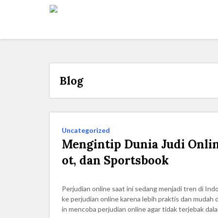
S
Blog
k
i
p
t
o
Uncategorized
t
Mengintip Dunia Judi Onlin
h
ot, dan Sportsbook
e
c
o
Perjudian online saat ini sedang menjadi tren di Ind
n
ke perjudian online karena lebih praktis dan mudah 
t
in mencoba perjudian online agar tidak terjebak dal