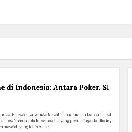
e di Indonesia: Antara Poker, Sl
onesia. Banyak orang mulai beralih dari perjudian konvensional
diakses. Namun, ada beberapa hal yang perlu diingat ketika ing
am masalah yang lebih besar.