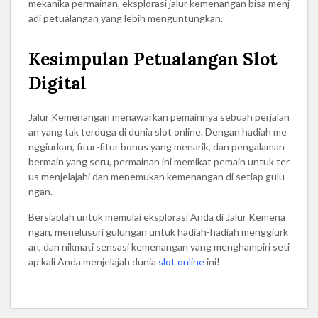
mekanika permainan, eksplorasi jalur kemenangan bisa menj
adi petualangan yang lebih menguntungkan.
Kesimpulan Petualangan Slot
Digital
Jalur Kemenangan menawarkan pemainnya sebuah perjalan
an yang tak terduga di dunia slot online. Dengan hadiah me
nggiurkan, fitur-fitur bonus yang menarik, dan pengalaman
bermain yang seru, permainan ini memikat pemain untuk ter
us menjelajahi dan menemukan kemenangan di setiap gulu
ngan.
Bersiaplah untuk memulai eksplorasi Anda di Jalur Kemena
ngan, menelusuri gulungan untuk hadiah-hadiah menggiurk
an, dan nikmati sensasi kemenangan yang menghampiri seti
ap kali Anda menjelajah dunia
slot online
ini!