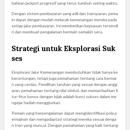
bahkan jackpot progresif yang terus tumbuh seiring waktu.
Dengan sistem pembayaran yang adil dan transparan, pema
in dapat dengan mudah melacak kemenangan mereka pada
setiap jalur pembayaran. Ini memberikan kepuasan tersendi
ri dan membuat pengalaman bermain semakin seru.
Strategi untuk Eksplorasi Suk
ses
Eksplorasi Jalur Kemenangan membutuhkan tidak hanya ke
beruntungan, tetapi juga pemahaman tentang cara bermai
n yang cerdas. Pemilihan taruhan yang sesuai dengan angg
aran, pemahaman tentang nilai simbol, dan memanfaatkan fi
tur-fitur bonus dengan bijak adalah kunci sukses dalam me
ngejar hadiah menggiurkan.
Pemain yang berpengalaman dapat mengidentifikasi pola p
ermainan dan mengadaptasi strategi mereka sesuai denga
n tren yang muncul. Dengan pemahaman yang baik tentang