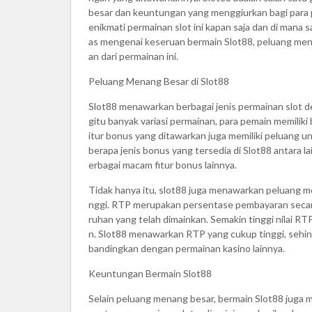
e
besar dan keuntungan yang menggiurkan bagi para 
n
enikmati permainan slot ini kapan saja dan di mana sa
t
as mengenai keseruan bermain Slot88, peluang men
an dari permainan ini.
Peluang Menang Besar di Slot88
Slot88 menawarkan berbagai jenis permainan slot
gitu banyak variasi permainan, para pemain memilik
itur bonus yang ditawarkan juga memiliki peluang
berapa jenis bonus yang tersedia di Slot88 antara lai
erbagai macam fitur bonus lainnya.
Tidak hanya itu, slot88 juga menawarkan peluang me
nggi. RTP merupakan persentase pembayaran secara
ruhan yang telah dimainkan. Semakin tinggi nilai 
n. Slot88 menawarkan RTP yang cukup tinggi, sehin
bandingkan dengan permainan kasino lainnya.
Keuntungan Bermain Slot88
Selain peluang menang besar, bermain Slot88 juga